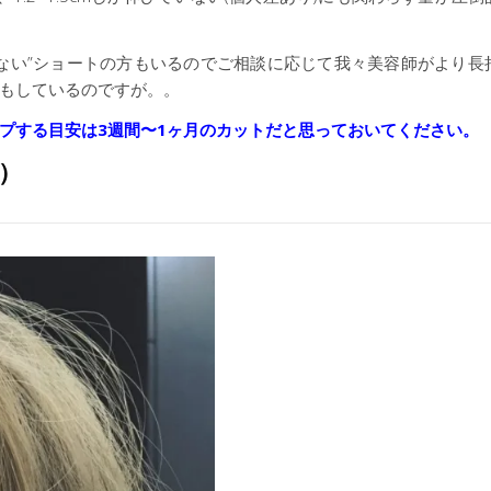
ない”ショートの方もいるのでご相談に応じて我々美容師がより長
もしているのですが。。
プする目安は
3
週間〜
1
ヶ月のカットだと思っておいてください。
）